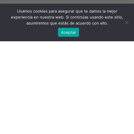
Usamos cookies para asegurar que te damos la mejor
experiencia en nuestra web. Si continúas usando este sitio,
asumiremos que estás de acuerdo con ello.
Aceptar
Sin Categoría
26
AGO 2019
La importancia de la industria