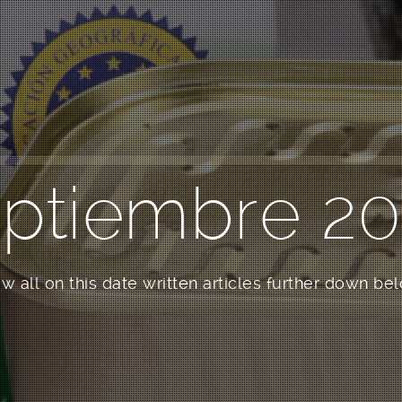
ptiembre 2
w all on this date written articles further down be