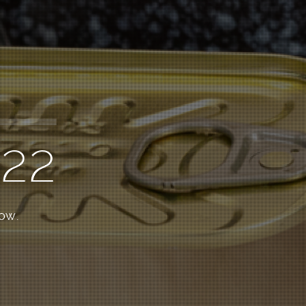
022
low.